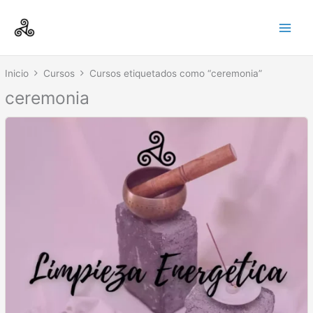
Ir
Main
al
Men
contenido
Inicio
Cursos
Cursos etiquetados como “ceremonia”
ceremonia