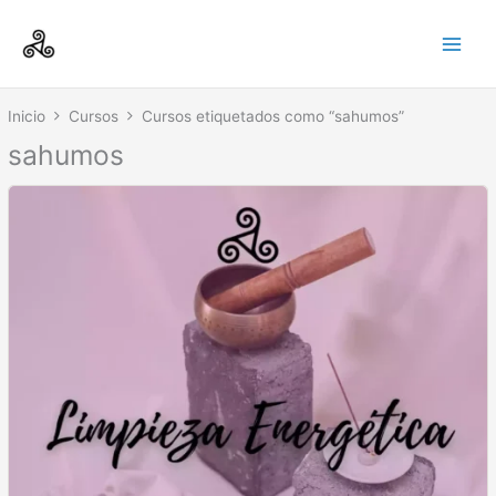
Ir
Main
al
Men
contenido
Inicio
Cursos
Cursos etiquetados como “sahumos”
sahumos