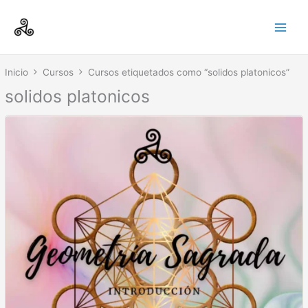
Ir
Main
al
Men
contenido
Inicio
Cursos
Cursos etiquetados como “solidos platonicos”
solidos platonicos