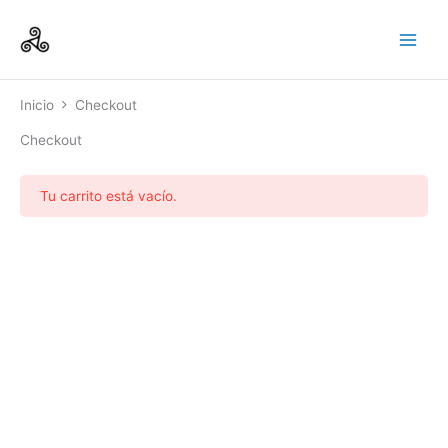
Ir
Main
al
Men
contenido
Inicio
Checkout
Checkout
Tu carrito está vacío.